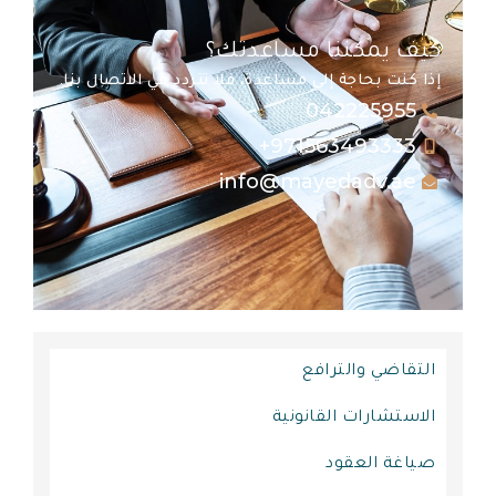
كيف يمكننا مساعدتك؟
إذا كنت بحاجة إلى مساعدة، فلا تتردد في الاتصال بنا.
042225955
971563493333+
info@mayedadv.ae
التقاضي والترافع
الاستشارات القانونية
صياغة العقود