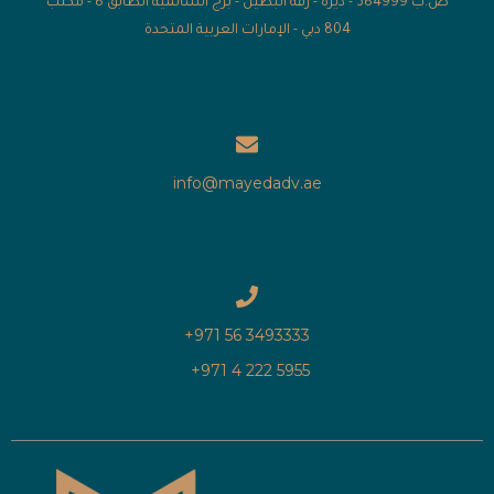
ص.ب 384999 - ديرة - رقة البطين - برج السالمية الطابق 8 - مكتب
804 دبي - الإمارات العربية المتحدة
info@mayedadv.ae
3493333 56 971+
5955 222 4 971+